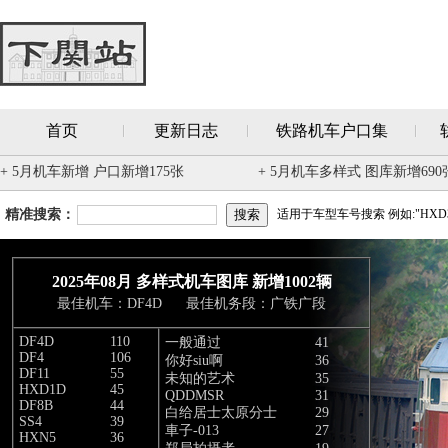
首页
更新日志
铁路机车户口集
+ 5月机车新增 户口新增175张
+ 5月机车多样式 图库新增690
精准搜索：
适用于车型车号搜索 例如:"HXD3
2025年08月 多样式机车图库 新增1002辆
最佳机车：DF4D 最佳机务段：广铁广段
DF4D
110
一般通过
41
DF4
106
你好siu啊
36
DF11
55
未知的艺术
35
HXD1D
45
QDDMSR
31
DF8B
44
白给居士太原分士
29
SS4
39
車子-013
27
HXN5
36