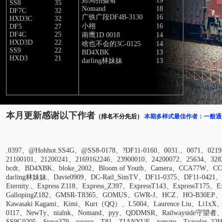
郑局拍摄者
19
SS8
35
Nomand
18
DF7C
32
广铁广段DF4B-3130
16
HXD3C
32
小栩
16
DF5
27
DF4C
25
南鹰1D 0018
14
HXD3D
22
啥也不会的3C-0125
14
SS9
22
BD4XBK
13
HXD3
21
darling林妹妹
13
本月更新感谢以下作者
（排名不分先后）
本期多样式最佳作者：一般通过
.0397、@Hohhot.SS4G、@SS8-0178、?DF11-0160、0031.、0071、02
21100101、21200241、2169162246、23900010、24200072、2563
bcdt、BD4XBK、bloke_2002、Bloom of Youth、Camera、CCA77W、CC
darling林妹妹、Davie0909、DC-Rail_SimTV、DF11-0375、DF11-0421
Eternity.、Express Z118、Express_Z397、ExpressT143、ExpressT1
GallopingZ182、GMSR-T8365、GOMUS、GWR-J、HCZ、HO-B30EP
Kawasaki Kagami、Kimi、Kurt（QQ）、L5004、Laurence Liu、Li1x
0117、NewTy、nialnk、Nomand、pyy、QDDMSR、Railwayside守望者、RW
SS9G0205、Steve379、sususu、T81、TIANYUE、tomato、Traveler_22H