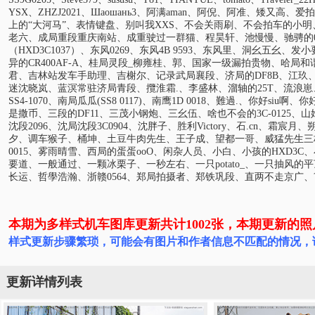
YSX、ZHZJ2021、Шаошань3、阿满aman、阿倪、阿准、矮
上的“大河马”、表情键盘、别叫我XXS、不会关雨刷、不会拍车的小明、不
老六、成局重段重庆南站、成重驶过一群猫、程昊轩、池慢慢、驰骋的
（HXD3C1037）、东风0269、东风4B 9593、东风里、洞幺五幺、
异的CR400AF-A、桂局灵段_柳雍桂、郭、国家一级漏拍贵物、哈局和
君、吉林站发车手助理、吉榭尔、记录武局襄段、济局的DF8B、江玖、
迷沈晓岚、蓝溟常驻济局青段、攬淮霜.、李盛林、溜轴的25T、流浪崽
SS4-1070、南局瓜瓜(SS8 0117)、南鹰1D 0018、難過.、你
是撒币、三段的DF11、三茂小钢炮、三幺伍、啥也不会的3C-0125、山姆法
沈段2096、沈局沈段3C0904、沈胖子、胜利Victory、石.cn
夕、调车猴子、桶坤、土豆牛肉先生、王子成、望都一哥、威猛先生三枚、
0015、雾雨晴雪、西局的蛋蛋ooO、闲杂人员、小白、小孩的HXD3C
要道、一般通过、一颗冰栗子、一秒左右、一只potato_、一只抽风
长运、哲學浩瀚、浙赣0564、郑局拍摄者、郑铁巩段、直两不走京广、??.
本期为多样式机车图库更新共计1002张，本期更新的照片为
样式更新步骤繁琐，可能会有图片和作者信息不匹配的情况，
更新详情列表