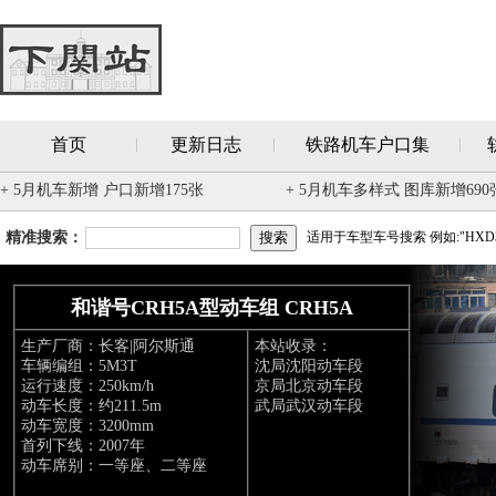
首页
更新日志
铁路机车户口集
+ 5月机车新增 户口新增175张
+ 5月机车多样式 图库新增690
精准搜索：
适用于车型车号搜索 例如:"HXD3
和谐号CRH5A型动车组 CRH5A
生产厂商：长客|阿尔斯通
本站收录：
车辆编组：5M3T
沈局沈阳动车段
运行速度：250km/h
京局北京动车段
动车长度：约211.5m
武局武汉动车段
动车宽度：3200mm
首列下线：2007年
动车席别：一等座、二等座