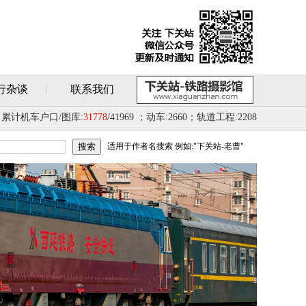
行杂谈
联系我们
累计机车户口/图库:
31778
/41969 ；动车:2660；轨道工程:2208
适用于作者名搜索 例如:"下关站-老曹"