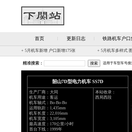
首页
更新日志
铁路机车户口
+ 5月机车新增 户口新增175张
+ 5月机车多样式 
精准搜索：
适用于车型车号搜索 
韶山7D型电力机车 SS7D
生产厂商：大同
本站收录：
机车用途：客运
西局西段
机车轴式：Bo-Bo-Bo
运用轨距：1,435mm
机车长度：22,016mm
机车宽度：3,105mm
最高速度：170公里/小时
首台下线：1999年