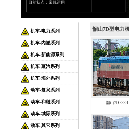
目前状态：常规运用
韶山7D型电力机车
机车-电力系列
机车-内燃系列
机车-新能源系列
机车-蒸汽系列
机车-海外系列
动车-复兴系列
动车-和谐系列
韶山7D-0001
动车-城际系列
动车-其它系列