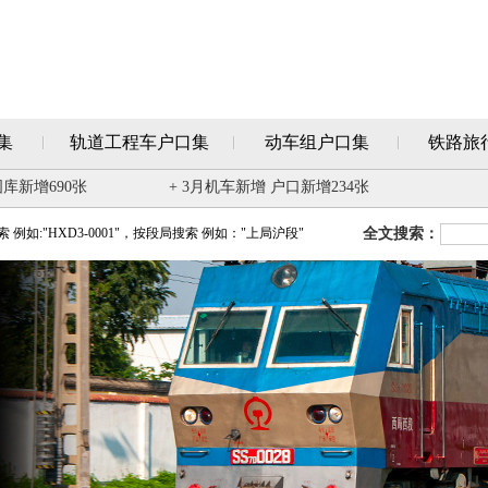
集
轨道工程车户口集
动车组户口集
铁路旅
图库新增690张
+ 3月机车新增 户口新增234张
例如:"HXD3-0001"，按段局搜索 例如："上局沪段"
全文搜索：