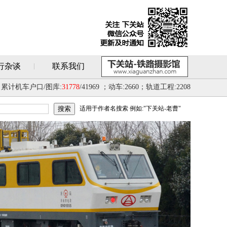
行杂谈
联系我们
累计机车户口/图库:
31778
/41969 ；动车:2660；轨道工程:2208
适用于作者名搜索 例如:"下关站-老曹"