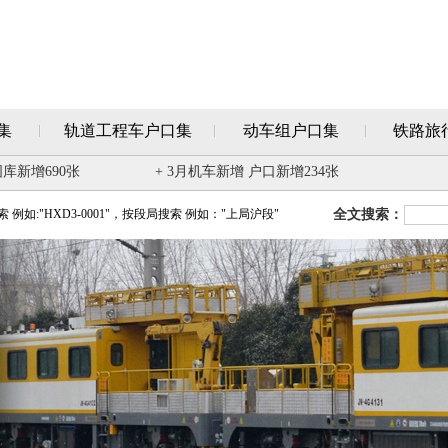
集
轨道工程车户口集
动车组户口集
铁路旅
图库新增690张
+ 3月机车新增 户口新增234张
例如:"HXD3-0001"，按段局搜索 例如："上局沪段"
全文搜索：