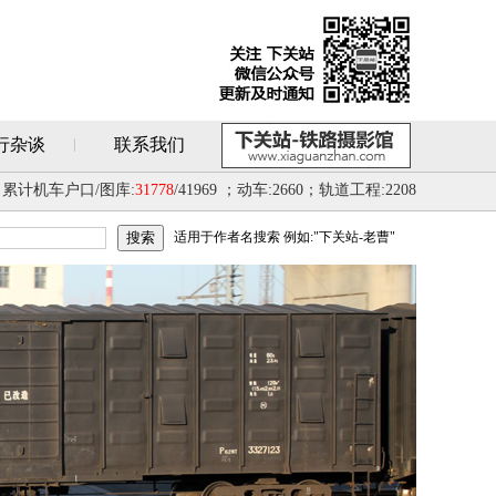
行杂谈
联系我们
累计机车户口/图库:
31778
/41969 ；动车:2660；轨道工程:2208
适用于作者名搜索 例如:"下关站-老曹"