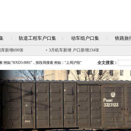
集
轨道工程车户口集
动车组户口集
铁路旅
图库新增690张
+ 3月机车新增 户口新增234张
例如:"HXD3-0001"，按段局搜索 例如："上局沪段"
全文搜索：