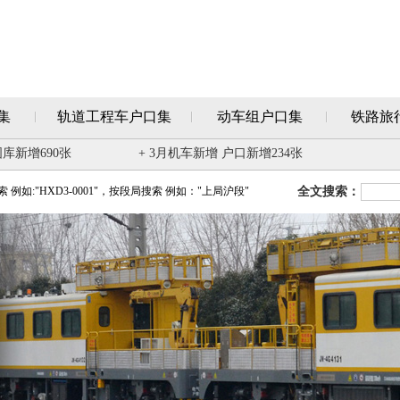
集
轨道工程车户口集
动车组户口集
铁路旅
图库新增690张
+ 3月机车新增 户口新增234张
例如:"HXD3-0001"，按段局搜索 例如："上局沪段"
全文搜索：