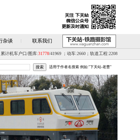
行杂谈
联系我们
累计机车户口/图库:
31778
/41969 ；动车:2660；轨道工程:2208
适用于作者名搜索 例如:"下关站-老曹"