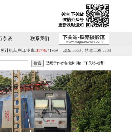
行杂谈
联系我们
累计机车户口/图库:
31778
/41969 ；动车:2660；轨道工程:2208
适用于作者名搜索 例如:"下关站-老曹"