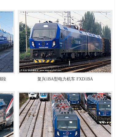
局湖段
复兴1BA型电力机车 FXD1BA