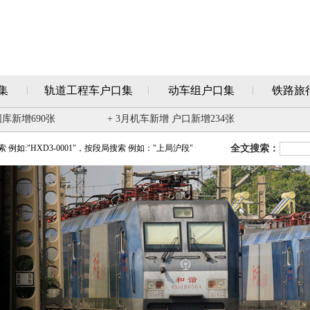
集
轨道工程车户口集
动车组户口集
铁路旅
图库新增690张
+ 3月机车新增 户口新增234张
例如:"HXD3-0001"，按段局搜索 例如："上局沪段"
全文搜索：