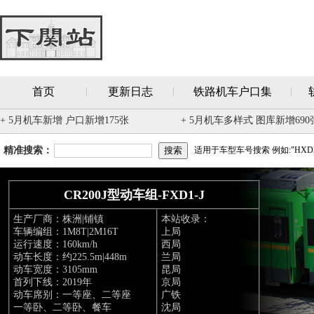
首页
更新日志
铁路机车户口集
+ 5月机车新增 户口新增175张
+ 5月机车多样式 图库新增690
精准搜索：
适用于车型车号搜索 例如:"HXD3
CR200J型动车组-FXD1-J
生产厂商：株洲|铺镇
本站收录：
车辆编组：1M8T|2M16T
上局
运行速度：160km/h
西局
动车长度：约225.5m|448m
兰局
动车宽度：3105mm
昆局
首列下线：2019年
京局
动车席别：一等座、二等座
广铁
一等卧、二等卧、餐车
沈局