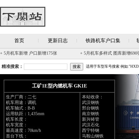
首页
更新日志
铁路机车户口集
+ 5月机车新增 户口新增175张
+ 5月机车多样式 图库新增690
精准搜索：
适用于车型车号搜索 例如:"HXD3
工矿1E型内燃机车 GK1E
生产厂商：二七
本站收录：
机车用途：调机
武汉钢铁
机车轴式：B-B
邢台钢铁
运用轨距：1,435mm
南京钢铁
机车长度：
新兴铸管
机车宽度：
武汉石化
最高速度：70km/h
西宁特钢
首台下线：
马鞍山钢铁