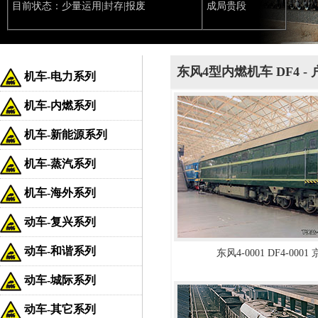
目前状态：少量运用|封存|报废
成局贵段
东风4型内燃机车 DF4 -
机车-电力系列
机车-内燃系列
机车-新能源系列
机车-蒸汽系列
机车-海外系列
动车-复兴系列
动车-和谐系列
东风4-0001 DF4-000
动车-城际系列
动车-其它系列