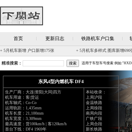
首页
更新日志
铁路机车户口集
+ 5月机车新增 户口新增175张
+ 5月机车多样式 图库新增690
精准搜索：
适用于车型车号搜索 例如:"HXD3
东风4型内燃机车 DF4
生产厂商：大连|资阳|大同|四方
本站收录：
机车用途：客|货运
上局沪段
机车轴式：Co-Co
金温铁路
运用轨距：1,435mm
上局徐段
机车长度：21,100mm
南局向段
机车宽度：3,309mm
广铁广段
最高速度：货100km/h | 客120km/h
上局合段
首台下线：DF4 1969年
新长铁路