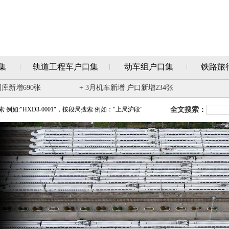
集
轨道工程车户口集
动车组户口集
铁路旅
图库新增690张
+ 3月机车新增 户口新增234张
例如:"HXD3-0001"，按段局搜索 例如："上局沪段"
全文搜索：