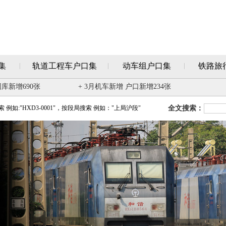
集
轨道工程车户口集
动车组户口集
铁路旅
图库新增690张
+ 3月机车新增 户口新增234张
例如:"HXD3-0001"，按段局搜索 例如："上局沪段"
全文搜索：