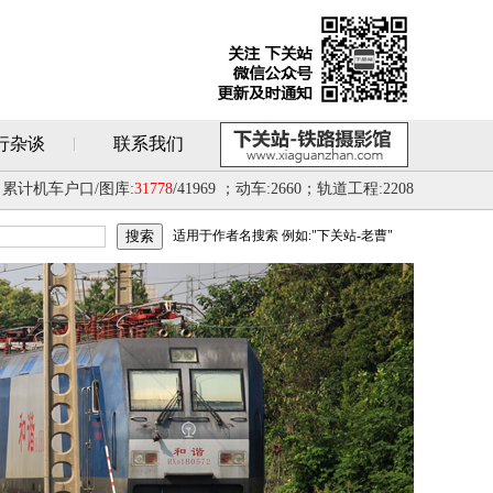
行杂谈
联系我们
累计机车户口/图库:
31778
/41969 ；动车:2660；轨道工程:2208
适用于作者名搜索 例如:"下关站-老曹"