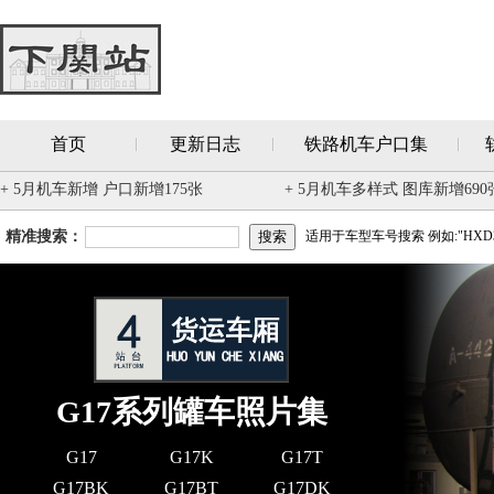
首页
更新日志
铁路机车户口集
+ 5月机车新增 户口新增175张
+ 5月机车多样式 图库新增690
精准搜索：
适用于车型车号搜索 例如:"HXD3
G17系列罐车照片集
G17
G17K
G17T
G17BK
G17BT
G17DK