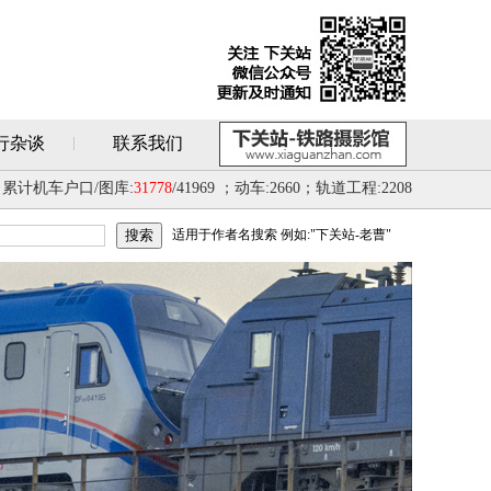
行杂谈
联系我们
累计机车户口/图库:
31778
/41969 ；动车:2660；轨道工程:2208
适用于作者名搜索 例如:"下关站-老曹"