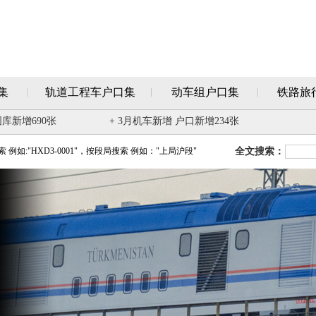
集
轨道工程车户口集
动车组户口集
铁路旅
图库新增690张
+ 3月机车新增 户口新增234张
例如:"HXD3-0001"，按段局搜索 例如："上局沪段"
全文搜索：