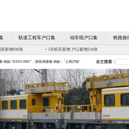
集
轨道工程车户口集
动车组户口集
铁路旅
图库新增690张
+ 3月机车新增 户口新增234张
例如:"HXD3-0001"，按段局搜索 例如："上局沪段"
全文搜索：