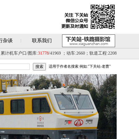
行杂谈
联系我们
累计机车户口/图库:
31778
/41969 ；动车:2660；轨道工程:2208
适用于作者名搜索 例如:"下关站-老曹"