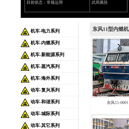
目前状态：常规运用
武局襄段
东风11型内燃机车
机车-电力系列
机车-内燃系列
机车-新能源系列
机车-蒸汽系列
机车-海外系列
动车-复兴系列
动车-和谐系列
东风11-0001
动车-城际系列
动车-其它系列