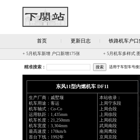
首页
更新日志
铁路机车户口
+ 5月机车新增 户口新增175张
+ 5月机车多样式 
精准搜索：
适用于车型车号搜索 
东风11型内燃机车 DF11
生产厂商：戚墅堰
本站收录：
机车用途：客运
上局宁东段
机车轴式：Co-Co
上局合段
运用轨距：1,435mm
上局徐段
机车长度：21,250mm
上局杭段
机车宽度：3,304mm
武局南段
最高速度：170km/h
南局鹰段
首台下线：1992年
京局京段