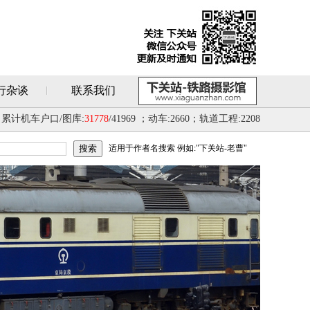
行杂谈
联系我们
累计机车户口/图库:
31778
/41969 ；动车:2660；轨道工程:2208
适用于作者名搜索 例如:"下关站-老曹"