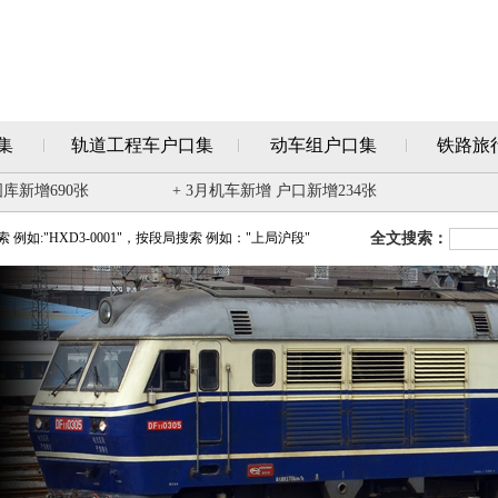
集
轨道工程车户口集
动车组户口集
铁路旅
图库新增690张
+ 3月机车新增 户口新增234张
例如:"HXD3-0001"，按段局搜索 例如："上局沪段"
全文搜索：