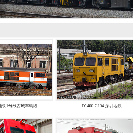
北京地铁1号线古城车辆段
JY-400-G104 深圳地铁