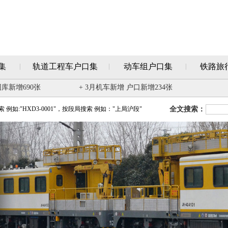
集
轨道工程车户口集
动车组户口集
铁路旅
图库新增690张
+ 3月机车新增 户口新增234张
例如:"HXD3-0001"，按段局搜索 例如："上局沪段"
全文搜索：