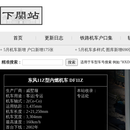
首页
更新日志
铁路机车户口集
+ 5月机车新增 户口新增175张
+ 5月机车多样式 图库新增690
精准搜索：
适用于车型车号搜索 例如:"HXD3
东风11Z型内燃机车 DF11Z
生产厂商：戚墅堰
本站收录：
机车用途：客运|专运
专运处
机车轴式：2(Co-Co)
运用轨距：1,435mm
机车长度：2×21,250mm
机车宽度：3,304mm
最高速度：160km/h
首台下线：2002年