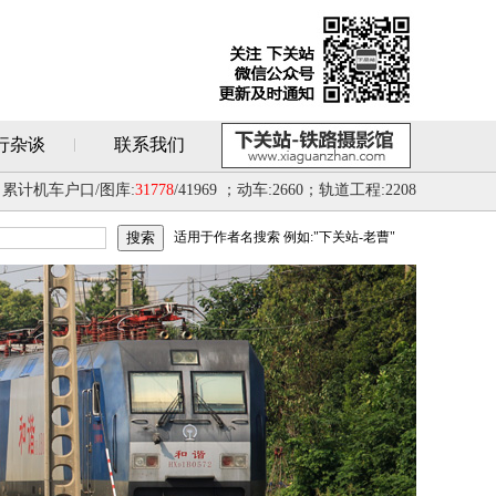
行杂谈
联系我们
累计机车户口/图库:
31778
/41969 ；动车:2660；轨道工程:2208
适用于作者名搜索 例如:"下关站-老曹"