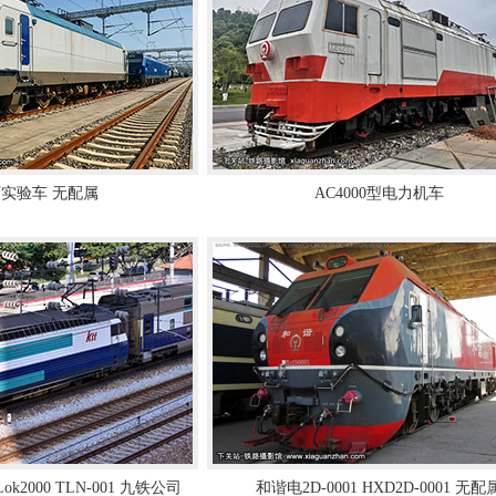
实验车 无配属
AC4000型电力机车
ok2000 TLN-001 九铁公司
和谐电2D-0001 HXD2D-0001 无配