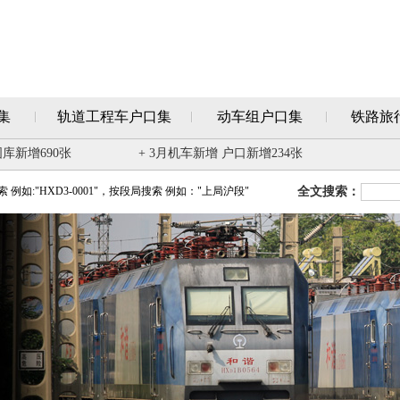
集
轨道工程车户口集
动车组户口集
铁路旅
图库新增690张
+ 3月机车新增 户口新增234张
例如:"HXD3-0001"，按段局搜索 例如："上局沪段"
全文搜索：