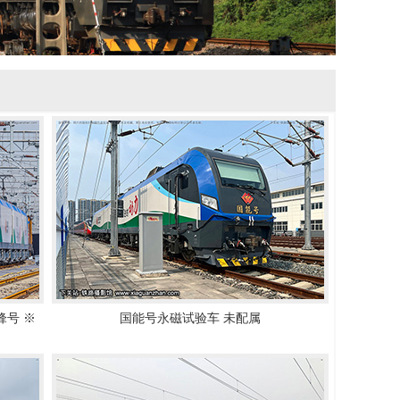
锋号 ※
国能号永磁试验车 未配属