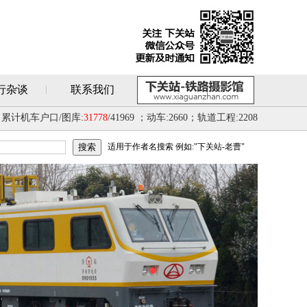
行杂谈
联系我们
累计机车户口/图库:
31778
/41969 ；动车:2660；轨道工程:2208
适用于作者名搜索 例如:"下关站-老曹"