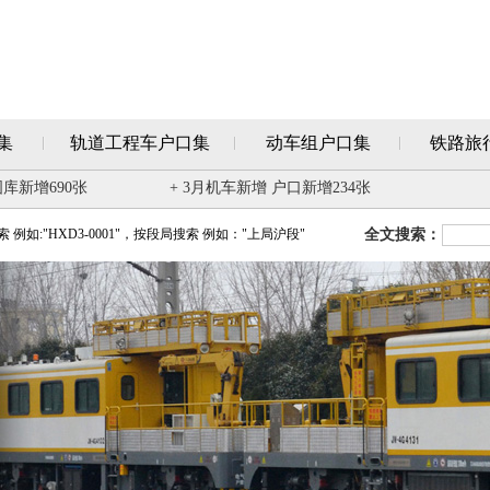
集
轨道工程车户口集
动车组户口集
铁路旅
图库新增690张
+ 3月机车新增 户口新增234张
例如:"HXD3-0001"，按段局搜索 例如："上局沪段"
全文搜索：