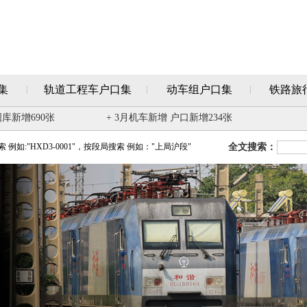
集
轨道工程车户口集
动车组户口集
铁路旅
图库新增690张
+ 3月机车新增 户口新增234张
例如:"HXD3-0001"，按段局搜索 例如："上局沪段"
全文搜索：