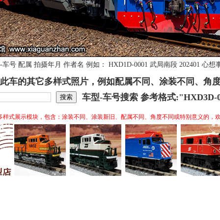
号 配属 拍摄年月 作者名 例如： HXD1D-0001 武局南段 202401
此车的其它多样式照片，例如配属不同、涂装不同、角
车型-车号搜索 参考格式:"HXD3D-0
多样式展示模块，包含：涂装不同、涂装新旧、配属不同、角度不同或特别意义的，