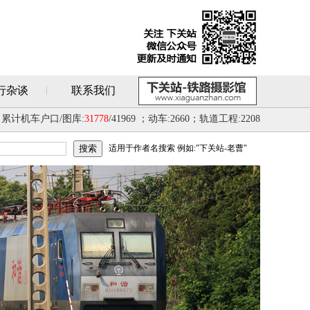
行杂谈
联系我们
累计机车户口/图库:
31778
/41969 ；动车:2660；轨道工程:2208
适用于作者名搜索 例如:"下关站-老曹"