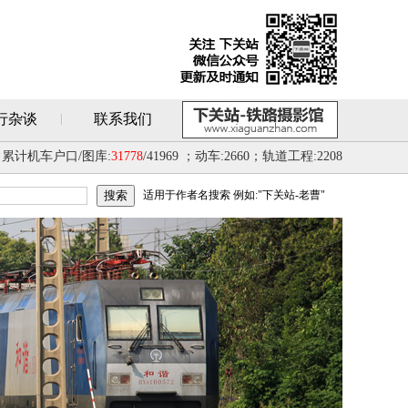
行杂谈
联系我们
累计机车户口/图库:
31778
/41969 ；动车:2660；轨道工程:2208
适用于作者名搜索 例如:"下关站-老曹"