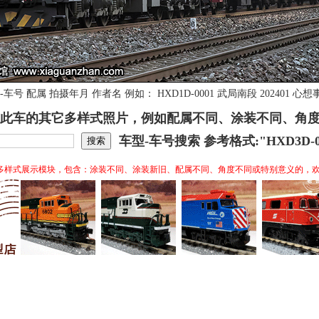
号 配属 拍摄年月 作者名 例如： HXD1D-0001 武局南段 202401
此车的其它多样式照片，例如配属不同、涂装不同、角
车型-车号搜索 参考格式:"HXD3D-0
多样式展示模块，包含：涂装不同、涂装新旧、配属不同、角度不同或特别意义的，