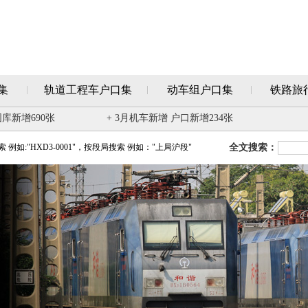
集
轨道工程车户口集
动车组户口集
铁路旅
图库新增690张
+ 3月机车新增 户口新增234张
例如:"HXD3-0001"，按段局搜索 例如："上局沪段"
全文搜索：