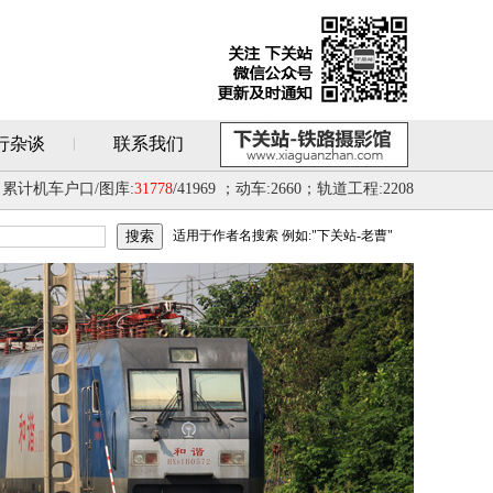
行杂谈
联系我们
累计机车户口/图库:
31778
/41969 ；动车:2660；轨道工程:2208
适用于作者名搜索 例如:"下关站-老曹"