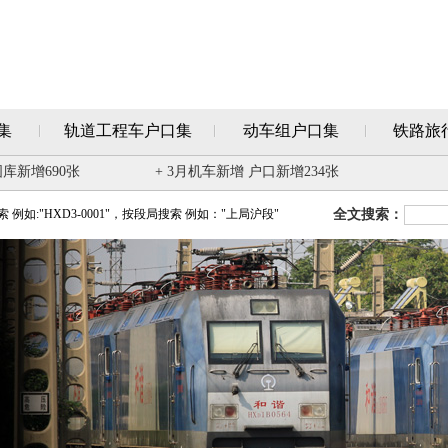
集
轨道工程车户口集
动车组户口集
铁路旅
图库新增690张
+ 3月机车新增 户口新增234张
例如:"HXD3-0001"，按段局搜索 例如："上局沪段"
全文搜索：