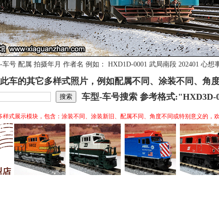
号 配属 拍摄年月 作者名 例如： HXD1D-0001 武局南段 202401
此车的其它多样式照片，例如配属不同、涂装不同、角
车型-车号搜索 参考格式:"HXD3D-0
多样式展示模块，包含：涂装不同、涂装新旧、配属不同、角度不同或特别意义的，