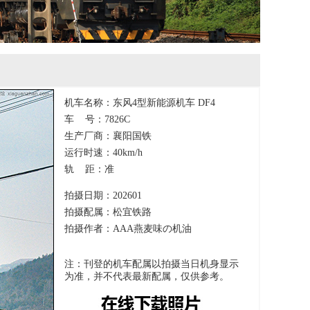
机车名称：东风4型新能源机车 DF4
车 号：7826C
生产厂商：襄阳国铁
运行时速：40km/h
轨 距：准
拍摄日期：202601
拍摄配属：松宜铁路
拍摄作者：AAA燕麦味の机油
注：刊登的机车配属以拍摄当日机身显示
为准，并不代表最新配属，仅供参考。