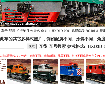
号 配属 拍摄年月 作者名 例如： HXD1D-0001 武局南段 202401
此车的其它多样式照片，例如配属不同、涂装不同、角
车型-车号搜索 参考格式:"HXD3D-0
多样式展示模块，包含：涂装不同、涂装新旧、配属不同、角度不同或特别意义的，