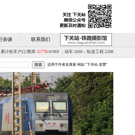
行杂谈
联系我们
累计机车户口/图库:
31778
/41969 ；动车:2660；轨道工程:2208
适用于作者名搜索 例如:"下关站-老曹"