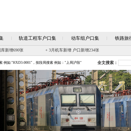
集
轨道工程车户口集
动车组户口集
铁路旅
图库新增690张
+ 3月机车新增 户口新增234张
例如:"HXD3-0001"，按段局搜索 例如："上局沪段"
全文搜索：