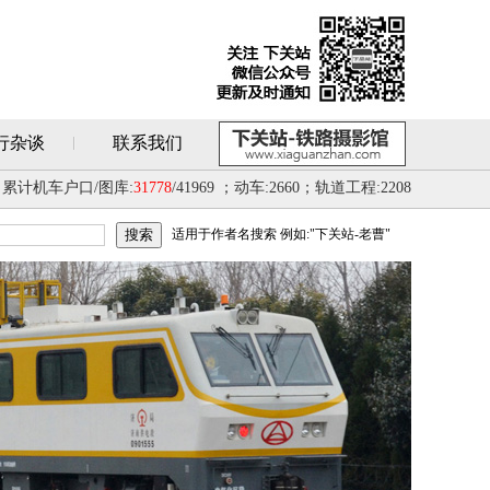
行杂谈
联系我们
累计机车户口/图库:
31778
/41969 ；动车:2660；轨道工程:2208
适用于作者名搜索 例如:"下关站-老曹"