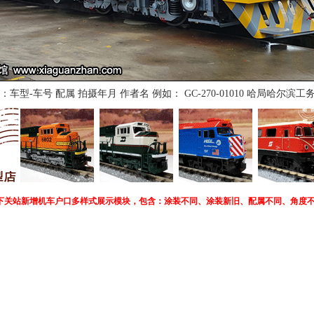
型-车号 配属 拍摄年月 作者名 例如： GC-270-01010 哈局哈尔滨工
下关站新增机车户口多样式展示模块，包含：涂装不同、涂装新旧、配属不同、角度