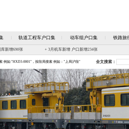
集
轨道工程车户口集
动车组户口集
铁路旅
图库新增690张
+ 3月机车新增 户口新增234张
例如:"HXD3-0001"，按段局搜索 例如："上局沪段"
全文搜索：